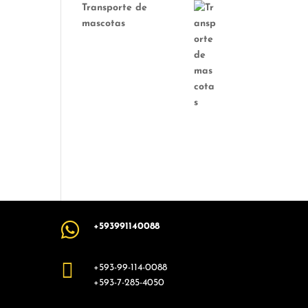
Transporte de
mascotas

+593991140088

+593-99-114-0088
+593-7-285-4050