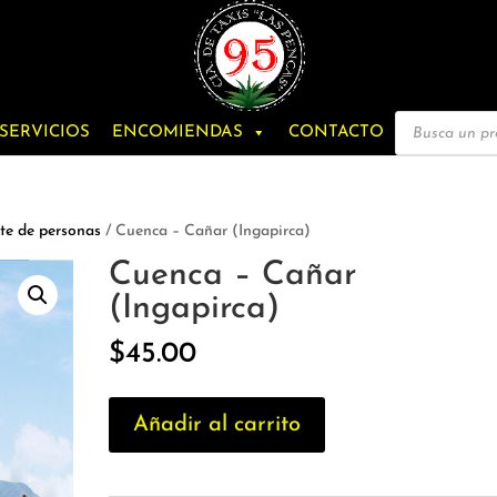
Búsqueda
SERVICIOS
ENCOMIENDAS
CONTACTO
de
productos
te de personas
/ Cuenca – Cañar (Ingapirca)
Cuenca – Cañar
(Ingapirca)
$
45.00
Cuenca
Añadir al carrito
-
Cañar
(Ingapirca)